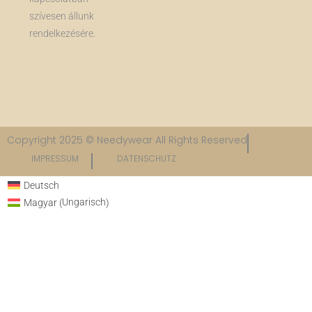
szívesen állunk
rendelkezésére.
Copyright 2025 © Needywear All Rights Reserved
IMPRESSUM
DATENSCHUTZ​
Deutsch
Ungarisch
Magyar
(
)