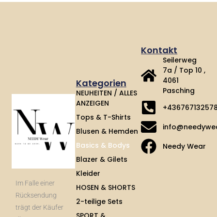
Kontakt
Seilerweg
7a / Top 10 ,
4061
Kategorien
Pasching
NEUHEITEN / ALLES
ANZEIGEN
+43676713257
Tops & T-Shirts
info@needywe
Blusen & Hemden
Basics & Bodys
Needy Wear
Blazer & Gilets
Kleider
Im Falle einer
HOSEN & SHORTS
Rücksendung
2-teilige Sets
trägt der Käufer
SPORT &