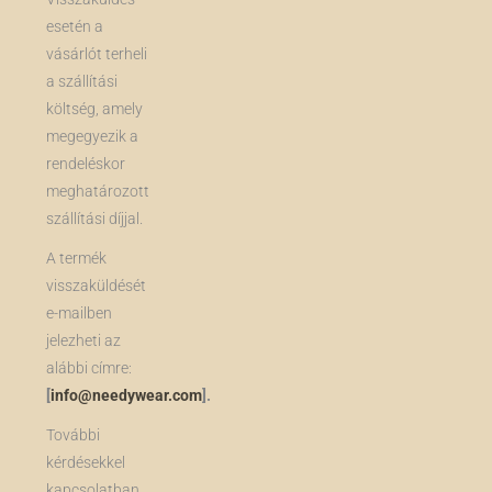
esetén a
vásárlót terheli
a szállítási
költség, amely
megegyezik a
rendeléskor
meghatározott
szállítási díjjal.
A termék
visszaküldését
e-mailben
jelezheti az
alábbi címre:
[
info@needywear.com
].
További
kérdésekkel
kapcsolatban