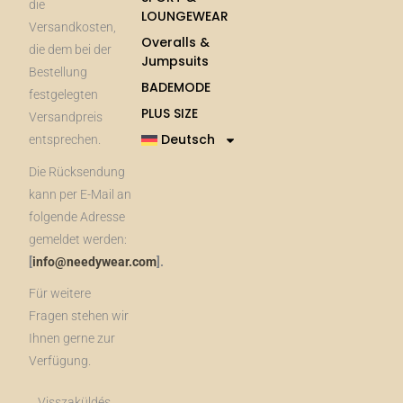
die
LOUNGEWEAR
Versandkosten,
Overalls &
die dem bei der
Jumpsuits
Bestellung
BADEMODE
festgelegten
PLUS SIZE
Versandpreis
Deutsch
entsprechen.
Die Rücksendung
kann per E-Mail an
folgende Adresse
gemeldet werden:
[
info@needywear.com
].
Für weitere
Fragen stehen wir
Ihnen gerne zur
Verfügung.
Visszaküldés