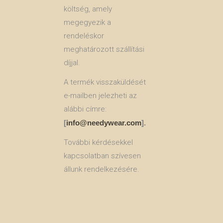
költség, amely
megegyezik a
rendeléskor
meghatározott szállítási
díjjal.
A termék visszaküldését
e-mailben jelezheti az
alábbi címre:
[
info@needywear.com
].
További kérdésekkel
kapcsolatban szívesen
állunk rendelkezésére.