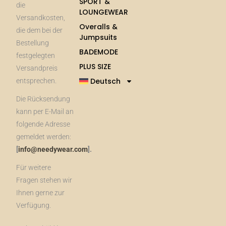
SPORT &
die
LOUNGEWEAR
Versandkosten,
Overalls &
die dem bei der
Jumpsuits
Bestellung
BADEMODE
festgelegten
PLUS SIZE
Versandpreis
Deutsch
entsprechen.
Die Rücksendung
kann per E-Mail an
folgende Adresse
gemeldet werden:
[
info@needywear.com
].
Für weitere
Fragen stehen wir
Ihnen gerne zur
Verfügung.