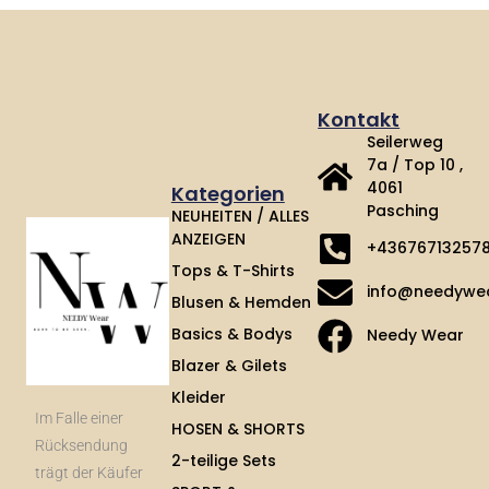
Kontakt
Seilerweg
7a / Top 10 ,
4061
Kategorien
Pasching
NEUHEITEN / ALLES
ANZEIGEN
+43676713257
Tops & T-Shirts
info@needywe
Blusen & Hemden
Basics & Bodys
Needy Wear
Blazer & Gilets
Kleider
Im Falle einer
HOSEN & SHORTS
Rücksendung
2-teilige Sets
trägt der Käufer