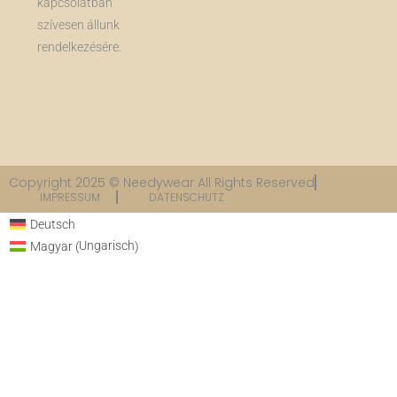
kapcsolatban
szívesen állunk
rendelkezésére.
Copyright 2025 © Needywear All Rights Reserved
IMPRESSUM
DATENSCHUTZ​
Deutsch
Ungarisch
Magyar
(
)