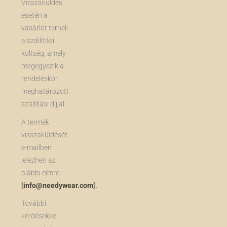
Visszaküldés
esetén a
vásárlót terheli
a szállítási
költség, amely
megegyezik a
rendeléskor
meghatározott
szállítási díjjal.
A termék
visszaküldését
e-mailben
jelezheti az
alábbi címre:
[
info@needywear.com
].
További
kérdésekkel