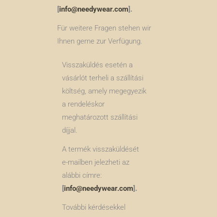
[
info@needywear.com
].
Für weitere Fragen stehen wir
Ihnen gerne zur Verfügung.
Visszaküldés esetén a
vásárlót terheli a szállítási
költség, amely megegyezik
a rendeléskor
meghatározott szállítási
díjjal.
A termék visszaküldését
e-mailben jelezheti az
alábbi címre:
[
info@needywear.com
].
További kérdésekkel