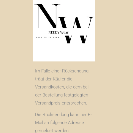
Im Falle einer Rücksendung
trägt der Käufer die
Versandkosten, die dem bei
der Bestellung festgelegten
Versandpreis entsprechen.
Die Rücksendung kann per E-
Mail an folgende Adresse
gemeldet werden: