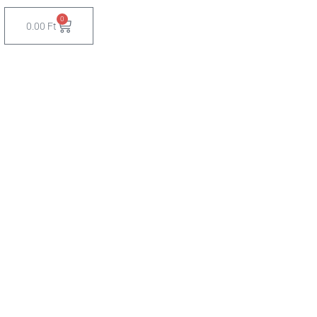
0
Cart
0.00
Ft