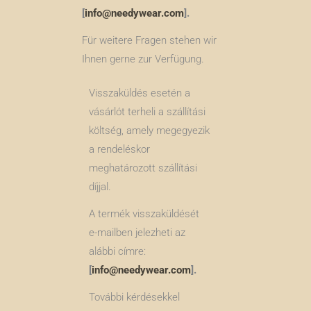
[
info@needywear.com
].
Für weitere Fragen stehen wir
Ihnen gerne zur Verfügung.
Visszaküldés esetén a
vásárlót terheli a szállítási
költség, amely megegyezik
a rendeléskor
meghatározott szállítási
díjjal.
A termék visszaküldését
e-mailben jelezheti az
alábbi címre:
[
info@needywear.com
].
További kérdésekkel