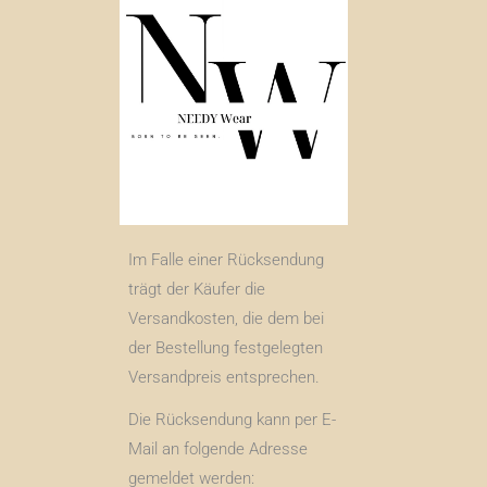
Im Falle einer Rücksendung
trägt der Käufer die
Versandkosten, die dem bei
der Bestellung festgelegten
Versandpreis entsprechen.
Die Rücksendung kann per E-
Mail an folgende Adresse
gemeldet werden: