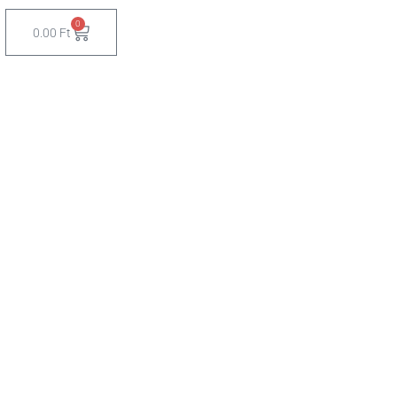
0
Cart
0.00
Ft