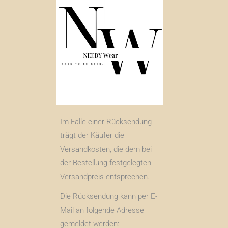
Im Falle einer Rücksendung
trägt der Käufer die
Versandkosten, die dem bei
der Bestellung festgelegten
Versandpreis entsprechen.
Die Rücksendung kann per E-
Mail an folgende Adresse
gemeldet werden: