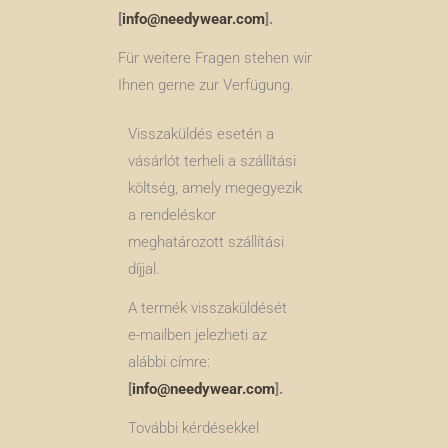
[
info@needywear.com
].
Für weitere Fragen stehen wir
Ihnen gerne zur Verfügung.
Visszaküldés esetén a
vásárlót terheli a szállítási
költség, amely megegyezik
a rendeléskor
meghatározott szállítási
díjjal.
A termék visszaküldését
e-mailben jelezheti az
alábbi címre:
[
info@needywear.com
].
További kérdésekkel