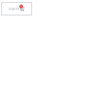
0
Cart
0.00
Ft