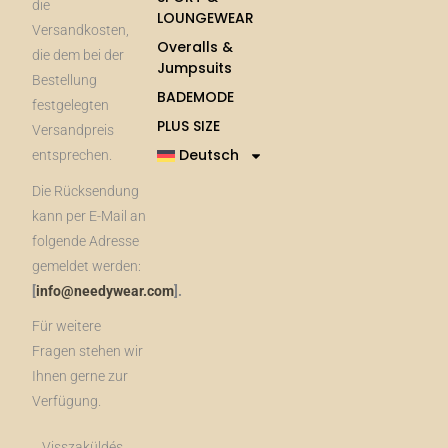
die
LOUNGEWEAR
Versandkosten,
Overalls &
die dem bei der
Jumpsuits
Bestellung
BADEMODE
festgelegten
PLUS SIZE
Versandpreis
Deutsch
entsprechen.
Die Rücksendung
kann per E-Mail an
folgende Adresse
gemeldet werden:
[
info@needywear.com
].
Für weitere
Fragen stehen wir
Ihnen gerne zur
Verfügung.
Visszaküldés