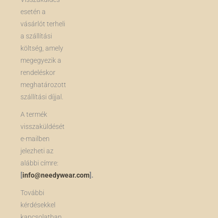
esetén a
vásárlót terheli
a szállítási
költség, amely
megegyezik a
rendeléskor
meghatározott
szállítási díjjal.
A termék
visszaküldését
e-mailben
jelezheti az
alábbi címre:
[
info@needywear.com
].
További
kérdésekkel
kapcsolatban