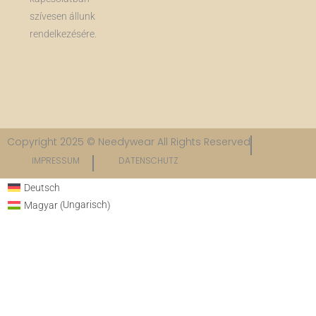
szívesen állunk
rendelkezésére.
Copyright 2025 © Needywear All Rights Reserved
IMPRESSUM
DATENSCHUTZ​
Deutsch
Ungarisch
Magyar
(
)