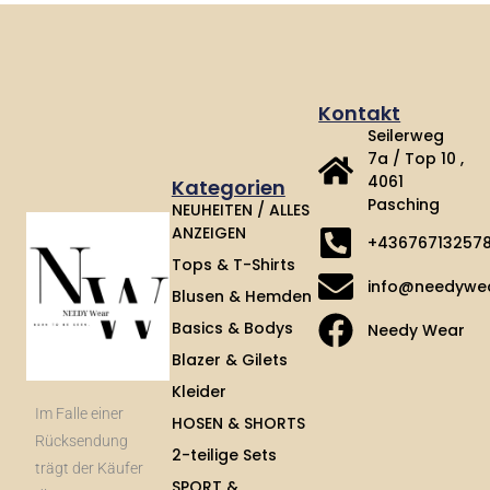
Kontakt
Seilerweg
7a / Top 10 ,
4061
Kategorien
Pasching
NEUHEITEN / ALLES
ANZEIGEN
+43676713257
Tops & T-Shirts
info@needywe
Blusen & Hemden
Basics & Bodys
Needy Wear
Blazer & Gilets
Kleider
Im Falle einer
HOSEN & SHORTS
Rücksendung
2-teilige Sets
trägt der Käufer
SPORT &