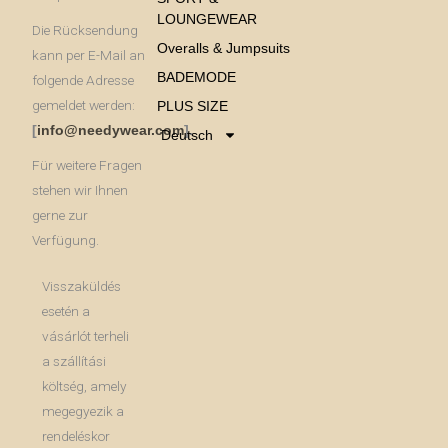
LOUNGEWEAR
Die Rücksendung
Overalls & Jumpsuits
kann per E-Mail an
BADEMODE
folgende Adresse
gemeldet werden:
PLUS SIZE
[
info@needywear.com
].
Deutsch
Für weitere Fragen
stehen wir Ihnen
gerne zur
Verfügung.
Visszaküldés
esetén a
vásárlót terheli
a szállítási
költség, amely
megegyezik a
rendeléskor