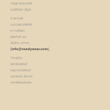
meghatározott
szállítási díjjal.
A termék
visszaküldését
e-mailben
jelezheti az
alábbi címre:
[
info@needywear.com
].
További
kérdésekkel
kapcsolatban
szívesen állunk
rendelkezésére.