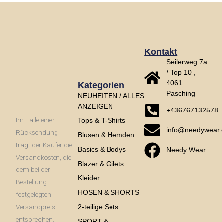
Kontakt
Seilerweg 7a
/ Top 10 ,
4061
Kategorien
Pasching
NEUHEITEN / ALLES
ANZEIGEN
+436767132578
Im Falle einer
Tops & T-Shirts
info@needywear
Rücksendung
Blusen & Hemden
trägt der Käufer die
Basics & Bodys
Needy Wear
Versandkosten, die
Blazer & Gilets
dem bei der
Kleider
Bestellung
HOSEN & SHORTS
festgelegten
Versandpreis
2-teilige Sets
entsprechen.
SPORT &