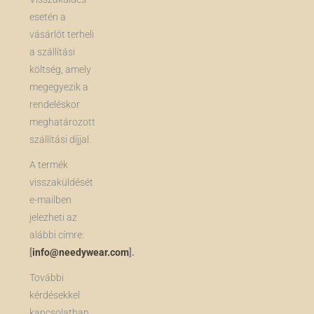
esetén a
vásárlót terheli
a szállítási
költség, amely
megegyezik a
rendeléskor
meghatározott
szállítási díjjal.
A termék
visszaküldését
e-mailben
jelezheti az
alábbi címre:
[
info@needywear.com
].
További
kérdésekkel
kapcsolatban