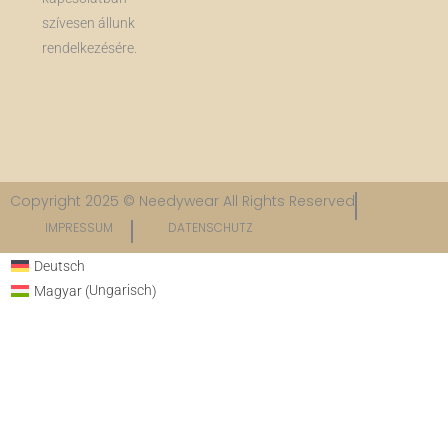
szívesen állunk
rendelkezésére.
Copyright 2025 © Needywear All Rights Reserved
IMPRESSUM
DATENSCHUTZ​
Deutsch
Ungarisch
Magyar
(
)