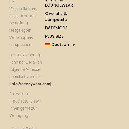
die
LOUNGEWEAR
Versandkosten,
Overalls &
die dem bei der
Jumpsuits
Bestellung
BADEMODE
festgelegten
PLUS SIZE
Versandpreis
Deutsch
entsprechen.
Die Rücksendung
kann per E-Mail an
folgende Adresse
gemeldet werden:
[
info@needywear.com
].
Für weitere
Fragen stehen wir
Ihnen gerne zur
Verfügung.
Visszaküldés