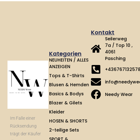
Kontakt
Seilerweg
7a / Top 10 ,
4061
Kategorien
Pasching
NEUHEITEN / ALLES
ANZEIGEN
+43676713257
Tops & T-Shirts
info@needywe
Blusen & Hemden
Basics & Bodys
Needy Wear
Blazer & Gilets
Kleider
Im Falle einer
HOSEN & SHORTS
Rücksendung
2-teilige Sets
trägt der Käufer
SPORT &