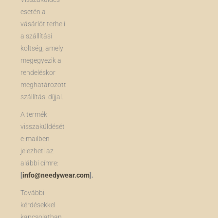
esetén a
vásárlót terheli
a szállítási
költség, amely
megegyezik a
rendeléskor
meghatározott
szállítási díjjal.
A termék
visszaküldését
e-mailben
jelezheti az
alábbi címre:
[
info@needywear.com
].
További
kérdésekkel
kapcsolatban