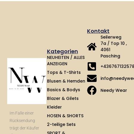
Kontakt
Seilerweg
7a / Top 10 ,
4061
Kategorien
Pasching
NEUHEITEN / ALLES
ANZEIGEN
+43676713257
Tops & T-Shirts
info@needywe
Blusen & Hemden
Basics & Bodys
Needy Wear
Blazer & Gilets
Kleider
Im Falle einer
HOSEN & SHORTS
Rücksendung
2-teilige Sets
trägt der Käufer
SPORT &