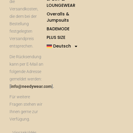
die
LOUNGEWEAR
Versandkosten,
Overalls &
die dem bei der
Jumpsuits
Bestellung
BADEMODE
festgelegten
PLUS SIZE
Versandpreis
Deutsch
entsprechen.
Die Rücksendung
kann per E-Mail an
folgende Adresse
gemeldet werden:
[
info@needywear.com
].
Für weitere
Fragen stehen wir
Ihnen gerne zur
Verfügung.
Visszaküldés