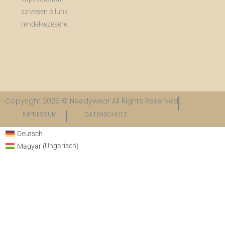
szívesen állunk
rendelkezésére.
Copyright 2025 © Needywear All Rights Reserved
IMPRESSUM
DATENSCHUTZ​
Deutsch
Ungarisch
Magyar
(
)