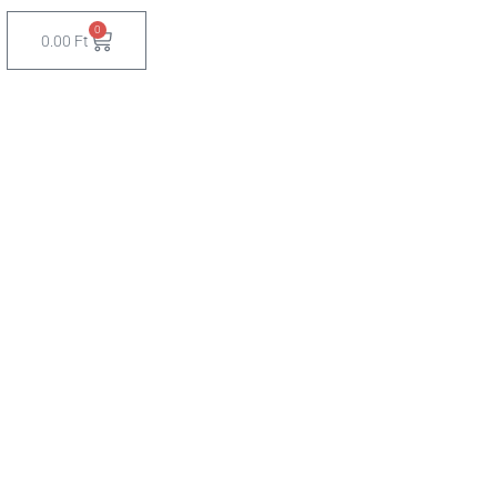
0
Cart
0.00
Ft