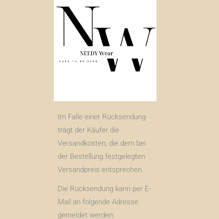
Im Falle einer Rücksendung
trägt der Käufer die
Versandkosten, die dem bei
der Bestellung festgelegten
Versandpreis entsprechen.
Die Rücksendung kann per E-
Mail an folgende Adresse
gemeldet werden: