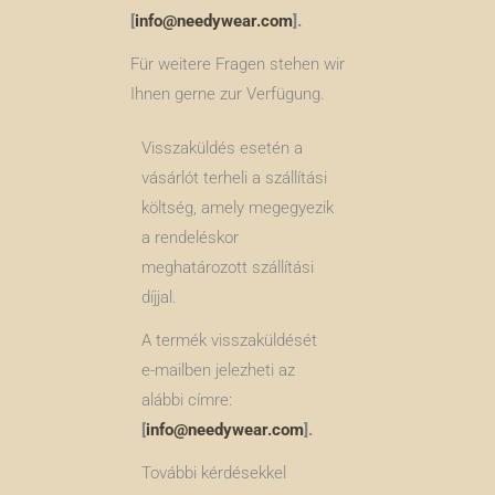
[
info@needywear.com
].
Für weitere Fragen stehen wir
Ihnen gerne zur Verfügung.
Visszaküldés esetén a
vásárlót terheli a szállítási
költség, amely megegyezik
a rendeléskor
meghatározott szállítási
díjjal.
A termék visszaküldését
e-mailben jelezheti az
alábbi címre:
[
info@needywear.com
].
További kérdésekkel